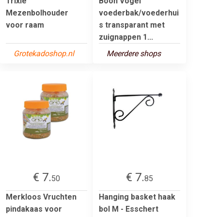
Trixie
Boon Vogel
Mezenbolhouder
voederbak/voederhui
voor raam
s transparant met
zuignappen 1...
Grotekadoshop.nl
Meerdere shops
€ 7.
€ 7.
50
85
Merkloos Vruchten
Hanging basket haak
pindakaas voor
bol M - Esschert