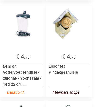
€ 4.
€ 4.
75
75
Benson
Esschert
Vogelvoederhuisje -
Pindakaashuisje
zuignap - voor raam -
14 x 22 cm ...
Bellatio.nl
Meerdere shops