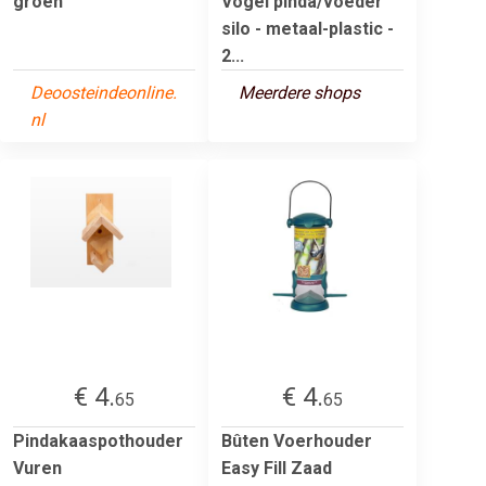
groen
Vogel pinda/voeder
silo - metaal-plastic -
2...
Deoosteindeonline.
Meerdere shops
nl
€ 4.
€ 4.
65
65
Pindakaaspothouder
Bûten Voerhouder
Vuren
Easy Fill Zaad