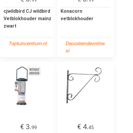
cjwildbird CJ wildbird
Konacorn
Vetblokhouder mainz
vetblokhouder
zwart
Toptuincentrum.nl
Deoosteindeonline.
nl
€ 3.
€ 4.
99
45