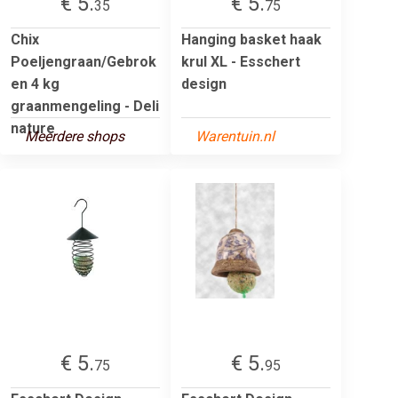
€ 5.
€ 5.
35
75
Chix
Hanging basket haak
Poeljengraan/Gebrok
krul XL - Esschert
en 4 kg
design
graanmengeling - Deli
nature
Meerdere shops
Warentuin.nl
€ 5.
€ 5.
75
95