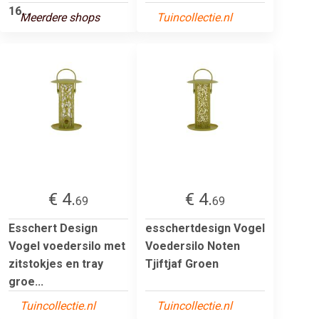
16...
Meerdere shops
Tuincollectie.nl
€ 4.
€ 4.
69
69
Esschert Design
esschertdesign Vogel
Vogel voedersilo met
Voedersilo Noten
zitstokjes en tray
Tjiftjaf Groen
groe...
Tuincollectie.nl
Tuincollectie.nl