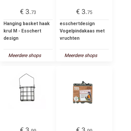
€ 3.
€ 3.
73
75
Hanging basket haak
esschertdesign
krul M - Esschert
Vogelpindakaas met
design
vruchten
Meerdere shops
Meerdere shops
€ 3.
€ 3.
99
99