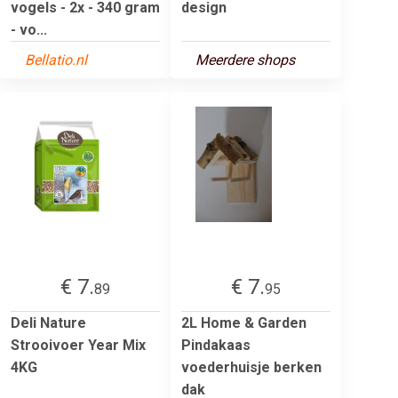
vogels - 2x - 340 gram
design
- vo...
Bellatio.nl
Meerdere shops
€ 7.
€ 7.
89
95
Deli Nature
2L Home & Garden
Strooivoer Year Mix
Pindakaas
4KG
voederhuisje berken
dak