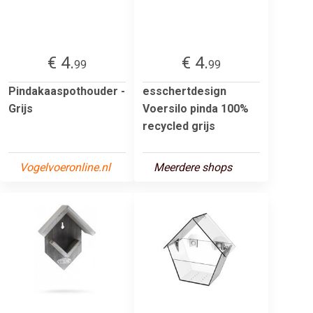
€ 4.
€ 4.
99
99
Pindakaaspothouder -
esschertdesign
Grijs
Voersilo pinda 100%
recycled grijs
Vogelvoeronline.nl
Meerdere shops