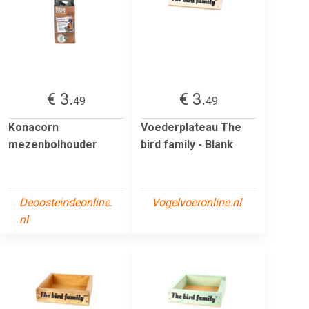
€ 3.
€ 3.
49
49
Konacorn
Voederplateau The
mezenbolhouder
bird family - Blank
Deoosteindeonline.
Vogelvoeronline.nl
nl