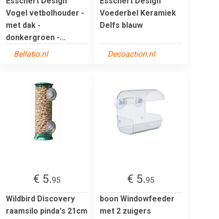
Esschert Design
Esschert Design
Vogel vetbolhouder -
Voederbel Keramiek
met dak -
Delfs blauw
donkergroen -...
Bellatio.nl
Decoaction.nl
€ 5.
€ 5.
95
95
Wildbird Discovery
boon Windowfeeder
raamsilo pinda's 21cm
met 2 zuigers