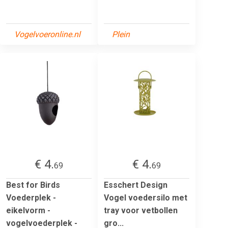
Vogelvoeronline.nl
Plein
€ 4.
€ 4.
69
69
Best for Birds
Esschert Design
Voederplek -
Vogel voedersilo met
eikelvorm -
tray voor vetbollen
vogelvoederplek -
gro...