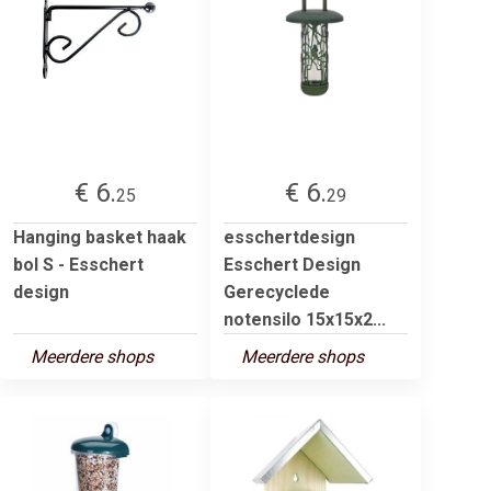
€ 6.
€ 6.
25
29
Hanging basket haak
esschertdesign
bol S - Esschert
Esschert Design
design
Gerecyclede
notensilo 15x15x2...
Meerdere shops
Meerdere shops