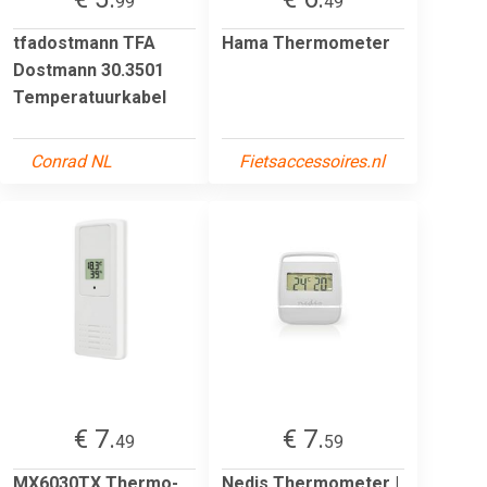
99
49
tfadostmann TFA
Hama Thermometer
Dostmann 30.3501
Temperatuurkabel
Conrad NL
Fietsaccessoires.nl
€ 7.
€ 7.
49
59
MX6030TX Thermo-
Nedis Thermometer |