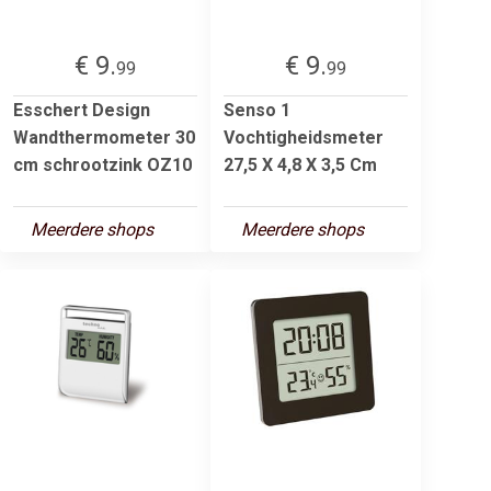
€ 9.
€ 9.
99
99
Esschert Design
Senso 1
Wandthermometer 30
Vochtigheidsmeter
cm schrootzink OZ10
27,5 X 4,8 X 3,5 Cm
Meerdere shops
Meerdere shops