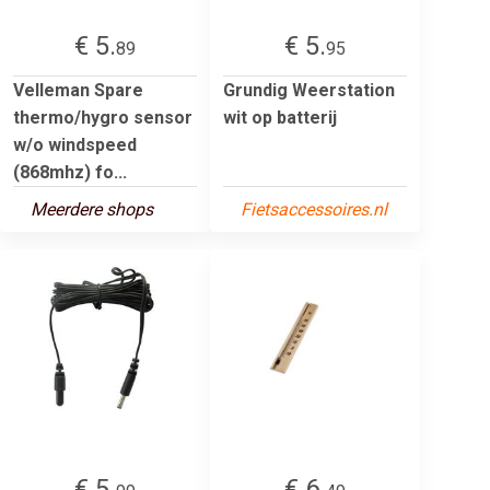
€ 5.
€ 5.
89
95
Velleman Spare
Grundig Weerstation
thermo/hygro sensor
wit op batterij
w/o windspeed
(868mhz) fo...
Meerdere shops
Fietsaccessoires.nl
€ 5.
€ 6.