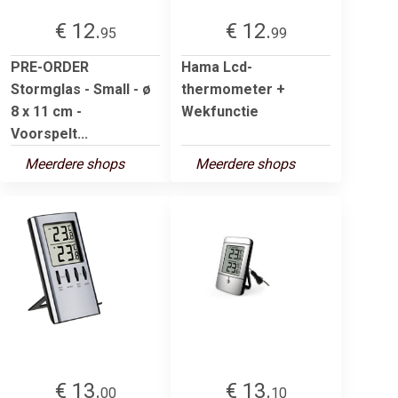
€ 12.
€ 12.
95
99
PRE-ORDER
Hama Lcd-
Stormglas - Small - ø
thermometer +
8 x 11 cm -
Wekfunctie
Voorspelt...
Meerdere shops
Meerdere shops
€ 13.
€ 13.
00
10