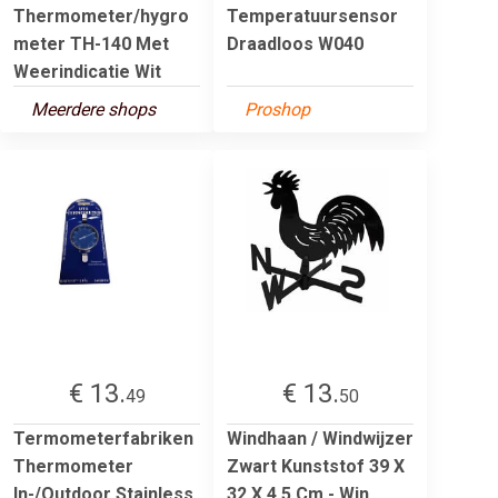
Thermometer/hygro
Temperatuursensor
meter TH-140 Met
Draadloos W040
Weerindicatie Wit
Meerdere shops
Proshop
€ 13.
€ 13.
49
50
Termometerfabriken
Windhaan / Windwijzer
Thermometer
Zwart Kunststof 39 X
In-/Outdoor Stainless
32 X 4,5 Cm - Win...