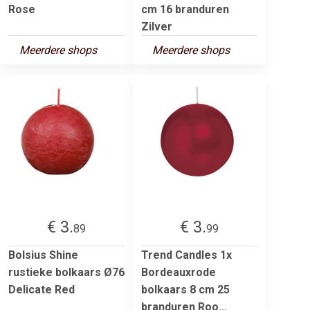
Rose
cm 16 branduren
Zilver
Meerdere shops
Meerdere shops
€ 3.
€ 3.
89
99
Bolsius Shine
Trend Candles 1x
rustieke bolkaars Ø76
Bordeauxrode
Delicate Red
bolkaars 8 cm 25
branduren Roo...