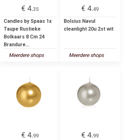
€ 4.
€ 4.
35
49
Candles by Spaas 1x
Bolsius Navul
Taupe Rustieke
cleanlight 20u 2st wit
Bolkaars 8 Cm 24
Brandure...
Meerdere shops
Meerdere shops
€ 4.
€ 4.
99
99