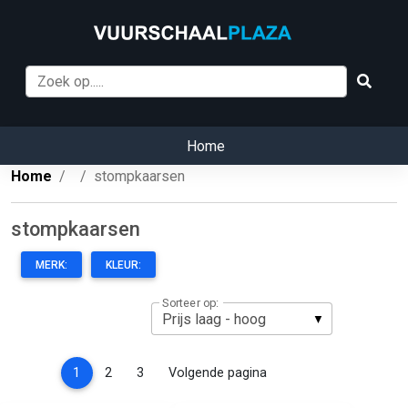
Home
Home
stompkaarsen
stompkaarsen
MERK:
KLEUR:
Sorteer op:
(current)
1
2
3
Volgende pagina